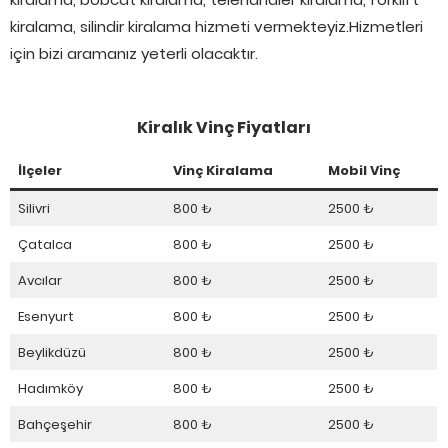
kiralama, silindir kiralama hizmeti vermekteyiz.Hizmetleri
için bizi aramanız yeterli olacaktır.
Kiralık Vinç Fiyatları
İlçeler
Vinç Kiralama
Mobil Vinç
Silivri
800 ₺
2500 ₺
Çatalca
800 ₺
2500 ₺
Avcılar
800 ₺
2500 ₺
Esenyurt
800 ₺
2500 ₺
Beylikdüzü
800 ₺
2500 ₺
Hadımköy
800 ₺
2500 ₺
Bahçeşehir
800 ₺
2500 ₺