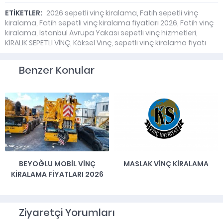
ETİKETLER:
2026 sepetli vinç kiralama
,
Fatih sepetli vinç
kiralama
,
Fatih sepetli vinç kiralama fiyatları 2026
,
Fatih vinç
kiralama
,
İstanbul Avrupa Yakası sepetli vinç hizmetleri
,
KİRALIK SEPETLİ VİNÇ
,
Köksel Vinç
,
sepetli vinç kiralama fiyatı
Benzer Konular
BEYOĞLU MOBIL VINÇ
MASLAK VINÇ KIRALAMA
KIRALAMA FIYATLARI 2026
Ziyaretçi Yorumları