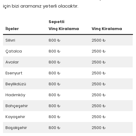
için bizi aramanız yeterli olacaktır.
Sepetli
İlçeler
Vinç Kiralama
Vinç Kiralama
Silivri
800 ₺
2500 ₺
Çatalca
800 ₺
2500 ₺
Avcılar
800 ₺
2500 ₺
Esenyurt
800 ₺
2500 ₺
Beylikdüzü
800 ₺
2500 ₺
Hadımköy
800 ₺
2500 ₺
Bahçeşehir
800 ₺
2500 ₺
Kayaşehir
800 ₺
2500 ₺
Başakşehir
800 ₺
2500 ₺