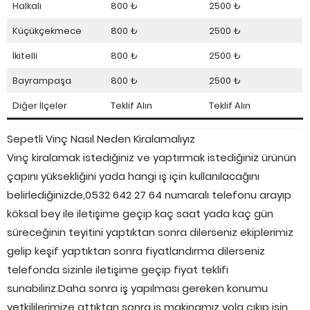
Halkalı
800 ₺
2500 ₺
Küçükçekmece
800 ₺
2500 ₺
İkitelli
800 ₺
2500 ₺
Bayrampaşa
800 ₺
2500 ₺
Diğer İlçeler
Teklif Alın
Teklif Alın
Sepetli Vinç Nasıl Neden Kiralamalıyız
Vinç kiralamak istediğiniz ve yaptırmak istediğiniz ürünün
çapını yüksekliğini yada hangi iş için kullanılacağını
belirlediğinizde,0532 642 27 64 numaralı telefonu arayıp
köksal bey ile iletişime geçip kaç saat yada kaç gün
süreceğinin teyitini yaptıktan sonra dilerseniz ekiplerimiz
gelip keşif yaptıktan sonra fiyatlandırma dilerseniz
telefonda sizinle iletişime geçip fiyat teklifi
sunabiliriz.Daha sonra iş yapılması gereken konumu
yetkililerimize attıktan sonra iş makinamız yola çıkıp işin