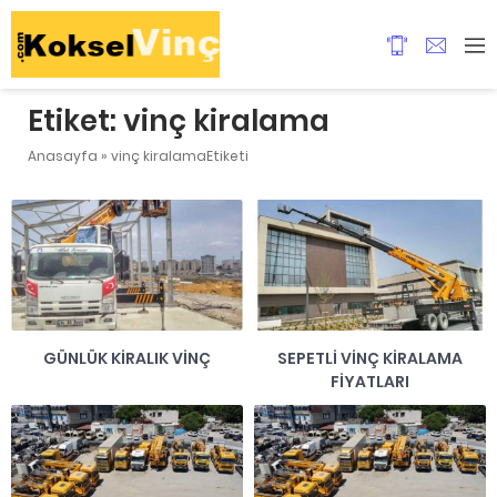
Etiket:
vinç kiralama
Anasayfa
»
vinç kiralamaEtiketi
GÜNLÜK KIRALIK VINÇ
SEPETLI VINÇ KIRALAMA
FIYATLARI