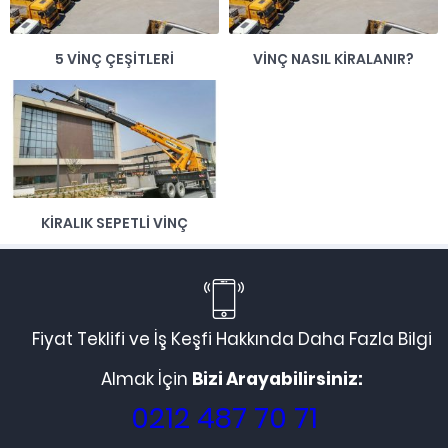
5 VINÇ ÇEŞITLERI
VINÇ NASIL KIRALANIR?
KIRALIK SEPETLI VINÇ
Fiyat Teklifi ve İş Keşfi Hakkında Daha Fazla Bilgi
Almak İçin
Bizi Arayabilirsiniz:
0212 487 70 71