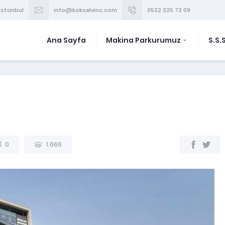
/İstanbul
info@kokselvinc.com
0532 325 73 09
Ana Sayfa
Makina Parkurumuz
S.S.S
0
1.666