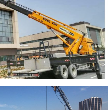
Vinç Kiralama Fiyatları
BLOG
-
MAKINA PARKURUMUZ
VINÇ KIRALAMA FIYATI
1300
800