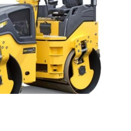
Vinç Kiralama Fiyatları
BLOG
-
MAKINA PARKURUMUZ
VINÇ KIRALAMA FIYATI
1300
800