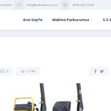
/İstanbul
info@kokselvinc.com
0532 325 73 09
Ana Sayfa
Makina Parkurumuz
S.S.S
0
2.740