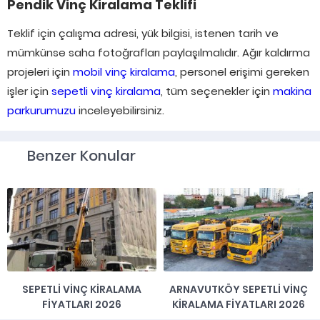
Pendik Vinç Kiralama Teklifi
Teklif için çalışma adresi, yük bilgisi, istenen tarih ve
mümkünse saha fotoğrafları paylaşılmalıdır. Ağır kaldırma
projeleri için
mobil vinç kiralama
, personel erişimi gereken
işler için
sepetli vinç kiralama
, tüm seçenekler için
makina
parkurumuzu
inceleyebilirsiniz.
Benzer Konular
SEPETLI VINÇ KIRALAMA
ARNAVUTKÖY SEPETLI VINÇ
FIYATLARI 2026
KIRALAMA FIYATLARI 2026