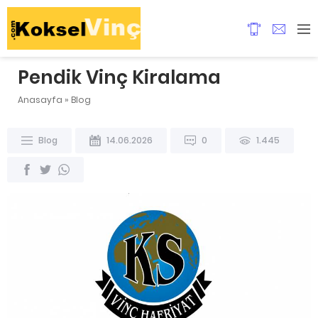
Pendik Vinç Kiralama
Anasayfa
»
Blog
Blog
14.06.2026
0
1.445