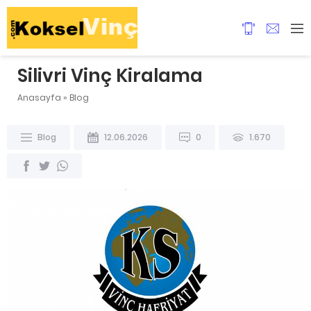
Silivri Vinç Kiralama
Anasayfa
»
Blog
Blog
12.06.2026
0
1.670