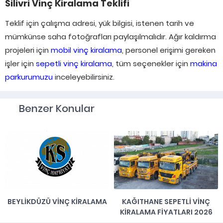
Silivri Vinç Kiralama Teklifi
Teklif için çalışma adresi, yük bilgisi, istenen tarih ve
mümkünse saha fotoğrafları paylaşılmalıdır. Ağır kaldırma
projeleri için
mobil vinç kiralama
, personel erişimi gereken
işler için
sepetli vinç kiralama
, tüm seçenekler için
makina
parkurumuzu
inceleyebilirsiniz.
Benzer Konular
BEYLIKDÜZÜ VINÇ KIRALAMA
KAĞITHANE SEPETLI VINÇ
KIRALAMA FIYATLARI 2026